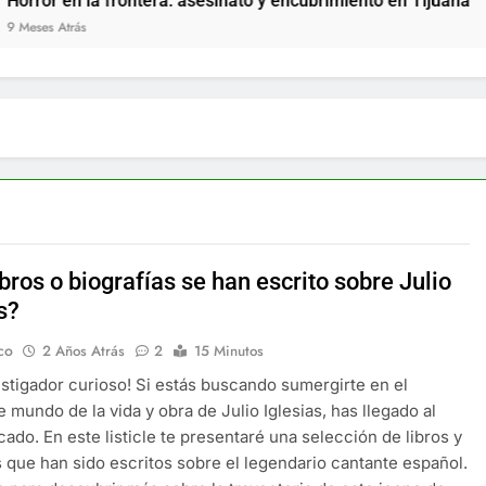
 la frontera: asesinato y encubrimiento en Tijuana
s
bros o biografías se han escrito sobre Julio
s?
co
2 Años Atrás
2
15 Minutos
estigador curioso! Si estás buscando sumergirte en el
e mundo de la vida y obra de Julio Iglesias, has llegado al
icado. En este listicle te presentaré una selección de libros y
s que han sido escritos sobre el legendario cantante español.