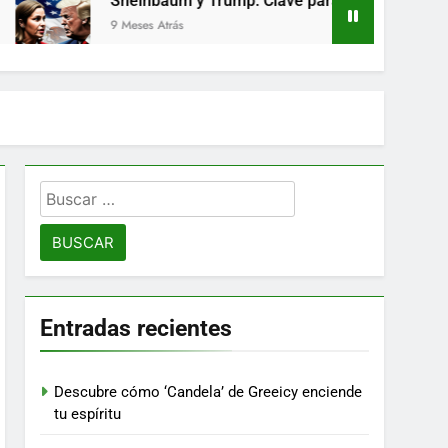
Sheinbaum y Trump: Clave para el comercio entre México 
9 Meses Atrás
Buscar:
Entradas recientes
Descubre cómo ‘Candela’ de Greeicy enciende
tu espíritu