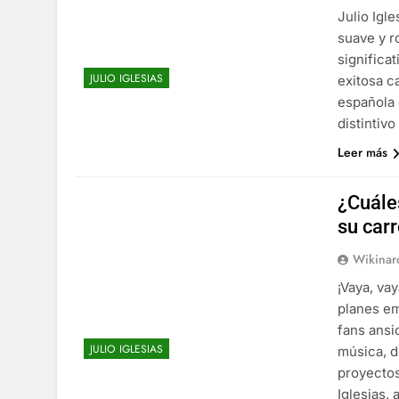
Julio Igl
suave y r
significat
JULIO IGLESIAS
exitosa c
española 
distintiv
Leer más
¿Cuáles
su car
Wikinar
¡Vaya, va
planes em
fans ansi
JULIO IGLESIAS
música, d
proyectos
Iglesias,