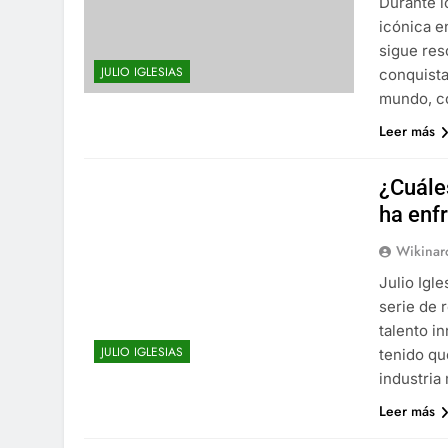
Durante l
icónica e
sigue res
JULIO IGLESIAS
conquista
mundo, co
Leer más
¿Cuále
ha enfr
Wikinar
Julio Igl
serie de r
talento i
JULIO IGLESIAS
tenido qu
industria
Leer más