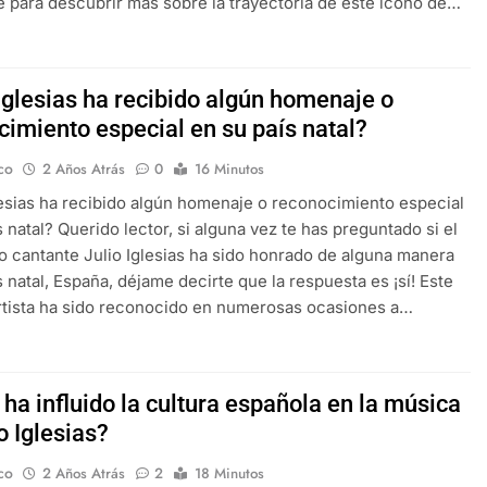
e para descubrir más sobre la trayectoria de este icono de…
Iglesias ha recibido algún homenaje o
cimiento especial en su país natal?
co
2 Años Atrás
0
16 Minutos
lesias ha recibido algún homenaje o reconocimiento especial
s natal? Querido lector, si alguna vez te has preguntado si el
o cantante Julio Iglesias ha sido honrado de alguna manera
s natal, España, déjame decirte que la respuesta es ¡sí! Este
rtista ha sido reconocido en numerosas ocasiones a…
ha influido la cultura española en la música
o Iglesias?
co
2 Años Atrás
2
18 Minutos