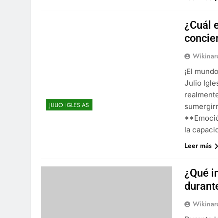
¿Cuál e
concier
Wikinar
¡El mundo
Julio Igl
realmente
JULIO IGLESIAS
sumergirn
**Emoció
la capaci
Leer más
¿Qué i
durant
Wikinar