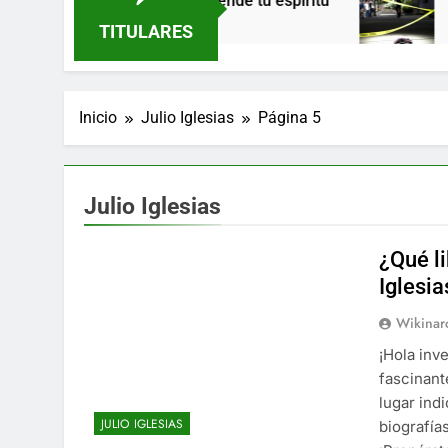
a’ de Greeicy enciende tu espíritu
Horror en
9 Meses Atrá
TITULARES
Inicio
Julio Iglesias
Página 5
Julio Iglesias
¿Qué li
Iglesia
Wikinar
¡Hola inv
fascinant
lugar ind
JULIO IGLESIAS
biografía