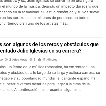
os años 70 y 80, Julio Iglesias se convirtió en una figura
n el mundo de la música, dejando un impacto duradero que
onando en la actualidad. Su estilo romántico y su voz suave
ron los corazones de millones de personas en todo el
nvirtiéndolo en uno de los artistas más…
s son algunos de los retos y obstáculos que
entado Julio Iglesias en su carrera?
co
2 Años Atrás
3
17 Minutos
esias, un ícono de la música romántica, ha enfrentado una
etos y obstáculos a lo largo de su larga y exitosa carrera. su
nnegable y su popularidad mundial, el cantante español ha
e superar diversos desafíos para llegar a la cima de la
 musical. A continuación, se presentan algunos…