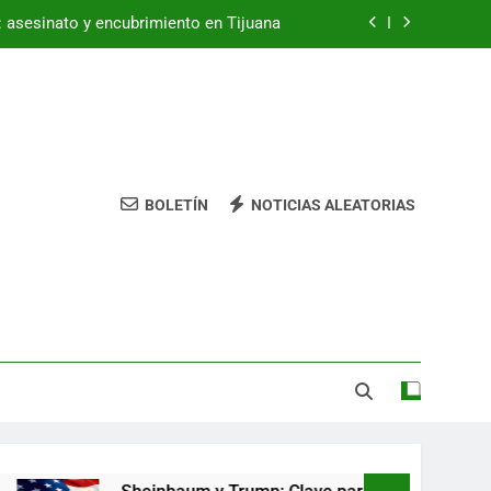
a: asesinato y encubrimiento en Tijuana
ra el comercio entre México y EE. UU.
Tienda de deportes online
ndela’ de Greeicy enciende tu espíritu
BOLETÍN
NOTICIAS ALEATORIAS
a: asesinato y encubrimiento en Tijuana
ra el comercio entre México y EE. UU.
Tienda de deportes online