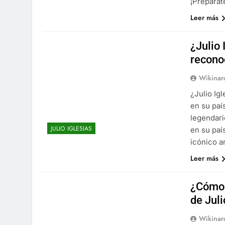
¡Prepárat
Leer más
¿Julio 
recono
Wikinar
¿Julio Ig
en su paí
legendari
JULIO IGLESIAS
en su paí
icónico a
Leer más
¿Cómo 
de Juli
Wikinar