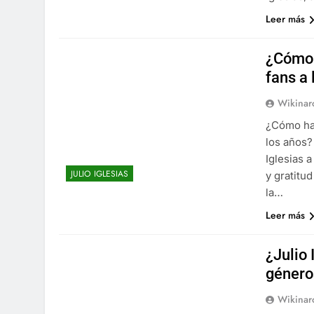
Leer más
¿Cómo h
fans a 
Wikinar
¿Cómo ha 
los años?
Iglesias 
JULIO IGLESIAS
y gratitu
la…
Leer más
¿Julio
género
Wikinar