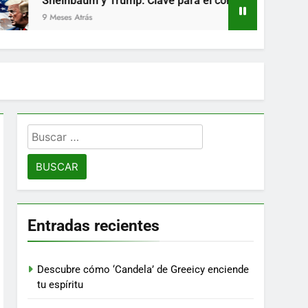
inbaum y Trump: Clave para el comercio entre México y EE. UU
ses Atrás
Buscar:
Entradas recientes
Descubre cómo ‘Candela’ de Greeicy enciende
tu espíritu