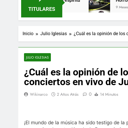
eeicy enciende tu espíritu
Horror en la front
9 Meses Atrás
TITULARES
Inicio
Julio Iglesias
¿Cuál es la opinión de los c
JULIO IGLESIAS
¿Cuál es la opinión de lo
conciertos en vivo de Ju
0
Wikinarco
2 Años Atrás
14 Minutos
¡El mundo de la música ha sido testigo de la p