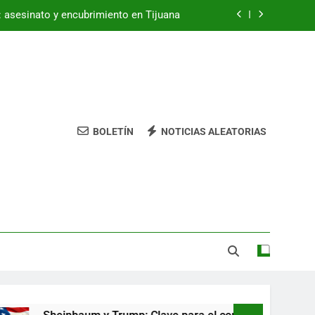
a: asesinato y encubrimiento en Tijuana
ra el comercio entre México y EE. UU.
Tienda de deportes online
ndela’ de Greeicy enciende tu espíritu
BOLETÍN
NOTICIAS ALEATORIAS
a: asesinato y encubrimiento en Tijuana
ra el comercio entre México y EE. UU.
Tienda de deportes online