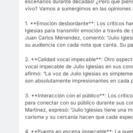
escenarios durante décadas! ¿Pero qué piens
vivo? Vamos a sumergirnos en las opiniones d
1. **Emoción desbordante**: Los críticos ha
Iglesias para transmitir emoción a través de s
Juan Carlos Menendez, comentó: “Julio Iglesia
su audiencia con cada nota que canta. Su pa
2. **Calidad vocal impecable**: Otro aspecto
vocal impecable de Julio Iglesias en sus con
afirmó: “La voz de Julio Iglesias es simpleme
son absolutamente impresionantes en cada pr
3. **Interacción con el público**: Los crítico
para conectar con su público durante sus con
Martínez, expresó: “Julio Iglesias tiene una 
carisma y su cercanía hacen que cada espect
4. **Puesta en escena impecable**: La puest