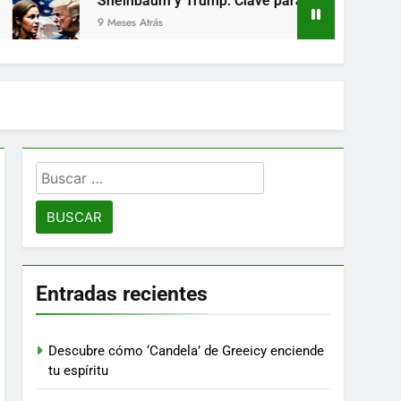
Sheinbaum y Trump: Clave para el comercio entre México 
9 Meses Atrás
Buscar:
Entradas recientes
Descubre cómo ‘Candela’ de Greeicy enciende
tu espíritu