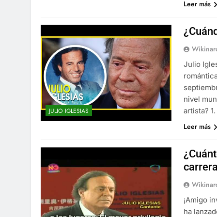
Leer más
¿Cuánd
Wikinar
Julio Igl
romántica
septiembr
nivel mun
artista? 
JULIO IGLESIAS
Leer más
¿Cuánt
carrer
Wikinar
¡Amigo in
ha lanzad