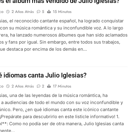
es el álbum más vendido de Julio Iglesias?
co
2 Años Atrás
5
15 Minutos
esias, el reconocido cantante español, ha logrado conquistar
con su música romántica y su inconfundible voz. A lo largo
rera, ha lanzado numerosos álbumes que han sido aclamados
cos y fans por igual. Sin embargo, entre todos sus trabajos,
que destaca por encima de los demás en…
é idiomas canta Julio Iglesias?
co
2 Años Atrás
2
17 Minutos
esias, una de las leyendas de la música romántica, ha
 a audiencias de todo el mundo con su voz inconfundible y
 único. Pero, ¿en qué idiomas canta este icónico cantante
¡Prepárate para descubrirlo en este listicle informativo! 1.
**: Como no podía ser de otra manera, Julio Iglesias canta
lmente…