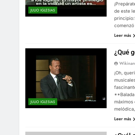
¡Prepárat
JULIO IGLESIAS
de este l
principio
comenzó 
Leer más
¿Qué g
Wikinar
¡Oh, quer
musicales
fascinant
**Balada 
máximos e
JULIO IGLESIAS
melódica,
Leer más