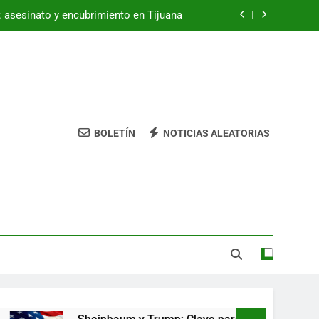
a: asesinato y encubrimiento en Tijuana
ra el comercio entre México y EE. UU.
Tienda de deportes online
ndela’ de Greeicy enciende tu espíritu
BOLETÍN
NOTICIAS ALEATORIAS
a: asesinato y encubrimiento en Tijuana
ra el comercio entre México y EE. UU.
Tienda de deportes online