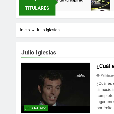
a’ de Greeicy enciende tu espíritu
Horror en 
9 Meses Atrá
TITULARES
Inicio
Julio Iglesias
Julio Iglesias
¿Cuál 
Wikinar
¿Cuál es 
la música
completo 
lugar cor
por éxito
JULIO IGLESIAS