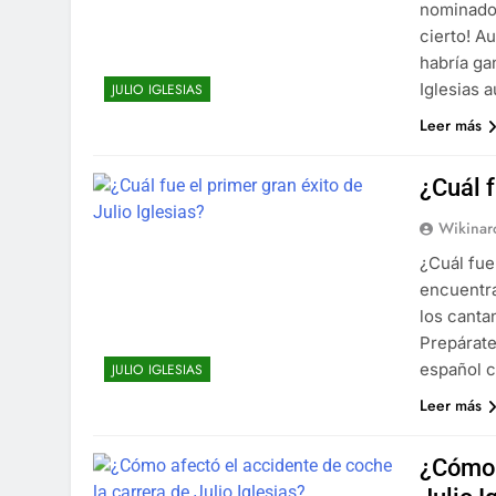
nominado 
cierto! A
habría ga
Iglesias 
JULIO IGLESIAS
Leer más
¿Cuál f
Wikinar
¿Cuál fue 
encuentra
los canta
Prepárate
español c
JULIO IGLESIAS
Leer más
¿Cómo 