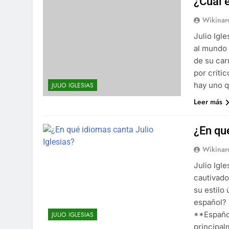
¿Cuál 
Wikinar
Julio Igl
al mundo 
de su car
por críti
hay uno 
JULIO IGLESIAS
Leer más
¿En qu
Wikinar
Julio Igl
cautivado
su estilo
español? 
**Español
JULIO IGLESIAS
principa