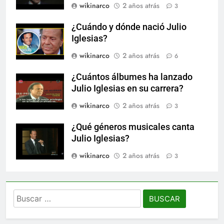
wikinarco
2 años atrás
3
¿Cuándo y dónde nació Julio
Iglesias?
wikinarco
2 años atrás
6
¿Cuántos álbumes ha lanzado
Julio Iglesias en su carrera?
wikinarco
2 años atrás
3
¿Qué géneros musicales canta
Julio Iglesias?
wikinarco
2 años atrás
3
Buscar: